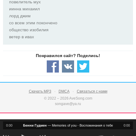
повелитель мух
иинна михаиил
лорд джим
со всем этим покончено
общество изобилия
ветер в ивах
Скачать MP3
DMCA
Связаться с нами
© 2022 – 2026 AveSong.com
songave@ya.ru
0:00
Бенни Гудмен
—
Memories of you - Воспоминания о тебе
0:00
notification