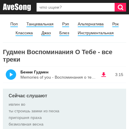
Поп
Танцевальная
Рэп
Альтернатива
Рок
Классика
Джаз
Блюз
Инструментальная
Гудмен Воспоминания О Тебе - все
треки
Бенни Гудмен
3:15
Memories of you - Воспоминания о тебе
Сейчас слушают
ивлин во
ты строишь замки из песка
пригоршня праха
безмолвная весна