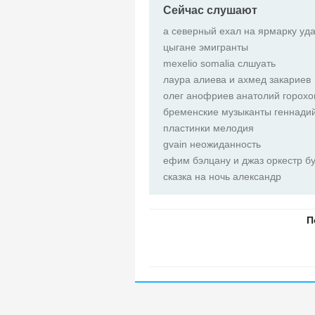
Сейчас слушают
а северный ехал на ярмарку уда
цыгане эмигранты
mexelio somalia слшуать
лаура алиева и ахмед закариев
олег анофриев анатолий горохов
бременские музыканты геннадий 
пластинки мелодия
gvain неожиданность
ефим бэлцану и джаз оркестр б
сказка на ночь александр