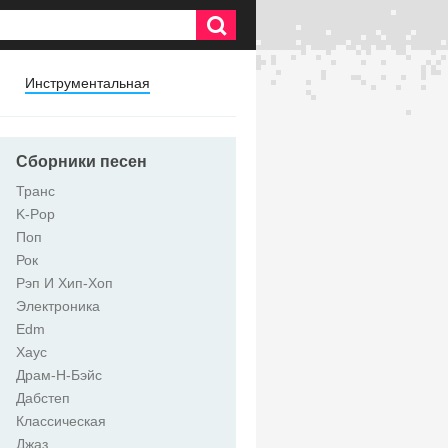
Инструментальная
Сборники песен
Транс
K-Pop
Поп
Рок
Рэп И Хип-Хоп
Электроника
Edm
Хаус
Драм-Н-Бэйс
Дабстеп
Классическая
Джаз