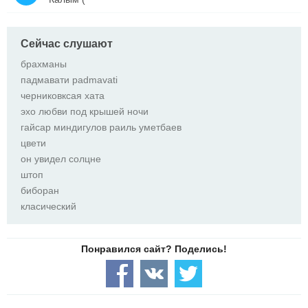
Сейчас слушают
брахманы
падмавати padmavati
черниковксая хата
эхо любви под крышей ночи
гайсар миндигулов раиль уметбаев
цвети
он увидел солцне
штоп
биборан
класический