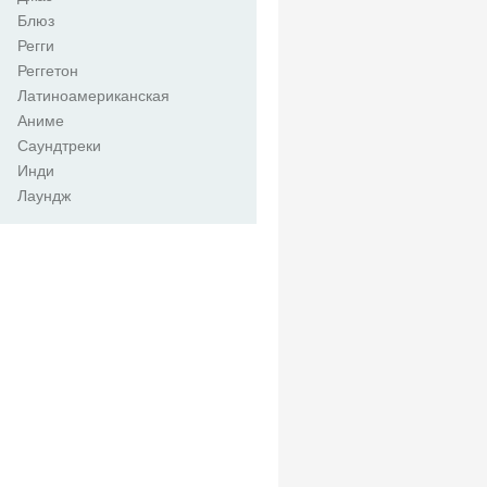
Блюз
Регги
Реггетон
Латиноамериканская
Аниме
Саундтреки
Инди
Лаундж