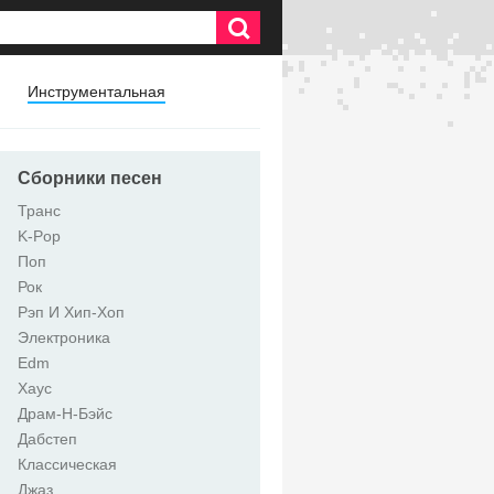
Инструментальная
Сборники песен
Транс
K-Pop
Поп
Рок
Рэп И Хип-Хоп
Электроника
Edm
Хаус
Драм-Н-Бэйс
Дабстеп
Классическая
Джаз