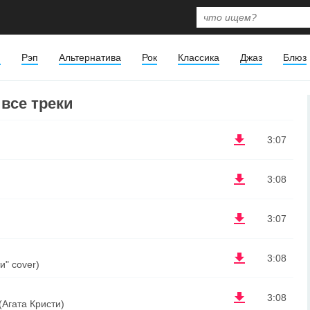
я
Рэп
Альтернатива
Рок
Классика
Джаз
Блюз
 все треки
3:07
3:08
3:07
3:08
и" cover)
3:08
(Агата Кристи)