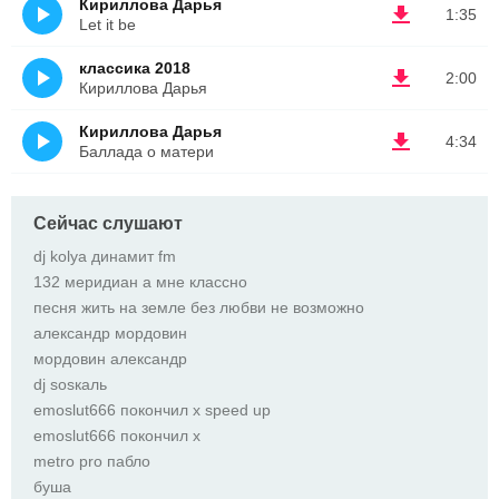
Кириллова Дарья
1:35
Let it be
классика 2018
2:00
Кириллова Дарья
Кириллова Дарья
4:34
Баллада о матери
Сейчас слушают
dj kolya динамит fm
132 меридиан а мне классно
песня жить на земле без любви не возможно
александр мордовин
мордовин александр
dj sosкаль
emoslut666 покончил х speed up
emoslut666 покончил х
metro pro пабло
буша