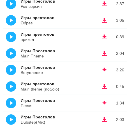
Игры Престолов
2:37
Рок-версия
Игры престолов
3:05
Обрез
Игры престолов
0:39
прикол
Игры Престолов
2:04
Main Theme
Игры Престолов
3:26
Вступление
Игры престолов
0:45
Main theme (noSolo)
Игры Престолов
1:34
Песня
Игры Престолов
2:03
Dubstep(Mix)