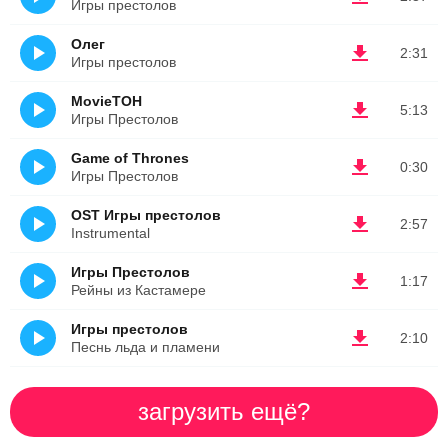
Игры престолов
Олег
2:31
Игры престолов
MovieТОН
5:13
Игры Престолов
Game of Thrones
0:30
Игры Престолов
OST Игры престолов
2:57
Instrumental
Игры Престолов
1:17
Рейны из Кастамере
Игры престолов
2:10
Песнь льда и пламени
загрузить ещё?