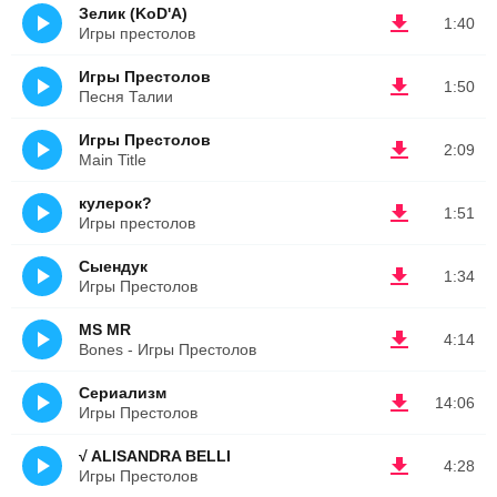
Зелик (KoD'A)
1:40
Игры престолов
Игры Престолов
1:50
Песня Талии
Игры Престолов
2:09
Main Title
кулерок?
1:51
Игры престолов
Сыендук
1:34
Игры Престолов
MS MR
4:14
Bones - Игры Престолов
Сериализм
14:06
Игры Престолов
√ ALISANDRA BELLI
4:28
Игры Престолов