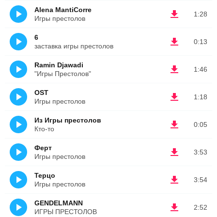
Alena MantiCorre
1:28
Игры престолов
6
0:13
заставка игры престолов
Ramin Djawadi
1:46
"Игры Престолов"
OST
1:18
Игры престолов
Из Игры престолов
0:05
Кто-то
Ферт
3:53
Игры престолов
Терцо
3:54
Игры престолов
GENDELMANN
2:52
ИГРЫ ПРЕСТОЛОВ