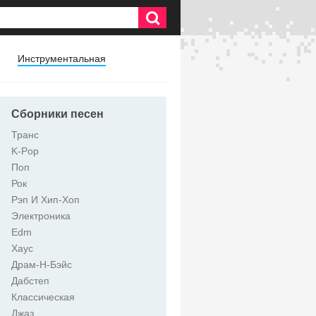
Инструментальная
Сборники песен
Транс
K-Pop
Поп
Рок
Рэп И Хип-Хоп
Электроника
Edm
Хаус
Драм-Н-Бэйс
Дабстеп
Классическая
Джаз