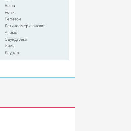
Блюз
Регги
Реггетон
Латиноамериканская
Аниме
Саундтреки
Инди
Лаундж