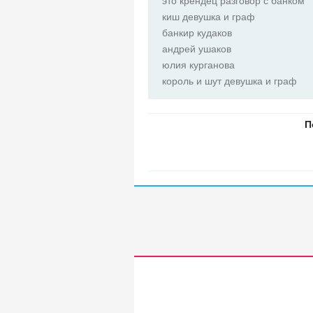
это крендец разговор с банком
киш девушка и граф
банкир кудаков
андрей ушаков
юлия курганова
король и шут девушка и граф