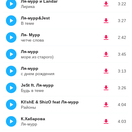
Ля-мурр и Landar
3:22
Лирика
Ля-мурр&Jest
3:27
В теме
Ля- Мурр
2:42
четче слова
Ля-мурр
3:45
море.из старого)
Ля-мурр
3:13
с днем рождения
JeSt ft. Ля-мурр
3:26
Будь в теме
Kl!shE & ShizO feat Ля-мурр
4:04
Районы
К.Хабарова
4:03
Ля-мурр