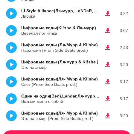
Li Style Alliance(Ля-мурр, LaNDaR,Тори)
3:22
Лирика
Цифровые коды(Kl!she & Ля-мурр)
3:07
Веселая политика
Цифровые коды (Ля-Мурр & Kl!she)
2:43
Паранойя (Prom Side Beats prod.)
Цифровые коды (Ля-мурр & Kl!she )
3:20
Это наш мир
Цифровые коды(Ля- Мурр & Kl!she)
3:17
Свет (Prom Side Beats prod.)
Один на один(Вэл),Landar,Ля-мурр,СБ(Блудный)
5:17
Возьми меня с собой
Цифровые коды(Ля- Мурр & Kl!she)
3:20
Это наш мир (Prom Side Beats prod.)