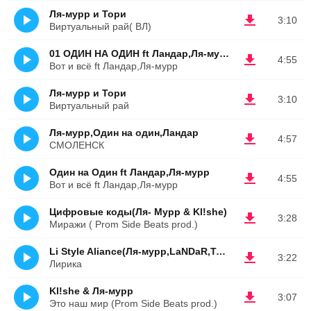
Ля-мурр и Тори
3:10
Виртуальный рай( ВЛ)
01 ОДИН НА ОДИН ft Ландар,Ля-мурр
4:55
Вот и всё ft Ландар,Ля-мурр
Ля-мурр и Тори
3:10
Виртуальный рай
Ля-мурр,Один на один,Ландар
4:57
СМОЛЕНСК
Один на Один ft Ландар,Ля-мурр
4:55
Вот и всё ft Ландар,Ля-мурр
Цифровые коды(Ля- Мурр & Kl!she)
3:28
Миражи ( Prom Side Beats prod.)
Li Style Aliance(Ля-мурр,LaNDaR,Тори)
3:22
Лирика
Kl!she & Ля-мурр
3:07
Это наш мир (Prom Side Beats prod.)