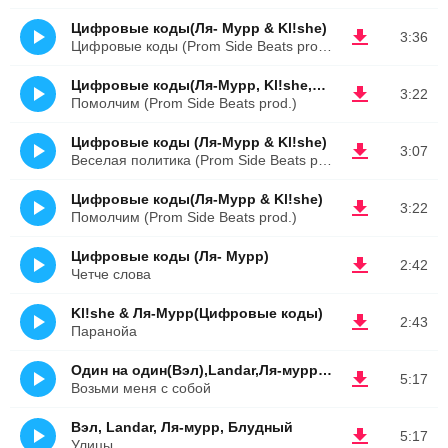
Цифровые коды(Ля- Мурр & Kl!she)
3:36
Цифровые коды (Prom Side Beats prod.)
Цифровые коды(Ля-Мурр, Kl!she,Тори)
3:22
Помолчим (Prom Side Beats prod.)
Цифровые коды (Ля-Мурр & Kl!she)
3:07
Веселая политика (Prom Side Beats prod.)
Цифровые коды(Ля-Мурр & Kl!she)
3:22
Помолчим (Prom Side Beats prod.)
Цифровые коды (Ля- Мурр)
2:42
Четче слова
Kl!she & Ля-Мурр(Цифровые коды)
2:43
Паранойа
Один на один(Вэл),Landar,Ля-мурр,СБ(Блудный),Тори
5:17
Возьми меня с собой
Вэл, Landar, Ля-мурр, Блудный
5:17
Улицы