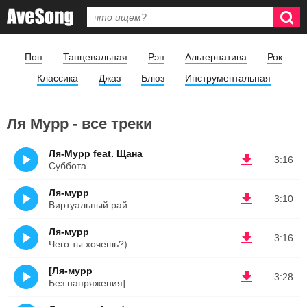
Поп
Танцевальная
Рэп
Альтернатива
Рок
Классика
Джаз
Блюз
Инструментальная
Ля Мурр - все треки
Ля-Мурр feat. Щана
3:16
Суббота
Ля-мурр
3:10
Виртуальный рай
Ля-мурр
3:16
Чего ты хочешь?)
[Ля-мурр
3:28
Без напряжения]