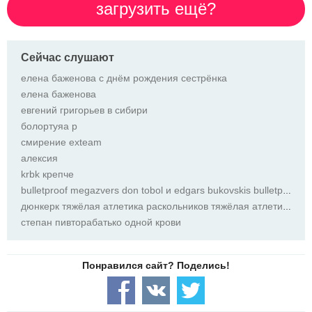
загрузить ещё?
Сейчас слушают
елена баженова с днём рождения сестрёнка
елена баженова
евгений григорьев в сибири
болортуяа р
смирение exteam
алексия
krbk крепче
bulletproof megazvers don tobol и edgars bukovskis bulletproof
дюнкерк тяжёлая атлетика раскольников тяжёлая атлетика раскольников
степан пивторабатько одной крови