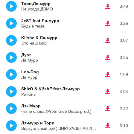
Тори,Ля-мурр
3:49
Не уходи.ДЭМО
JeST feat Ля-мурр
3:26
Будь в теме
Kl!she & Ля-мурр
3:07
Это наш мир
Дуэт
3:35
Ля Мурр
Loc-Dog
1:09
Ля мурр
ShizO & Kl!shE feat Ля-мурр
4:04
Районы
Ля- Мурр
2:42
четче слова (Prom Side Beats prod.)
Ля-мурр и Тори
3:10
Виртуальный рай( ВИРТУАЛЬНАЯ ЛЮБОВЬ)