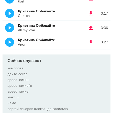
Лайт
Кристина Орбакайте
3:17
Спичка
Кристина Орбакайте
3:36
All my love
Кристина Орбакайте
3:27
Аист
Сейчас слушают
коморова
дайте лскар
speed камин
speed камиеґн
speed камие
макс ш
немо
сергей лекеров александр васильев