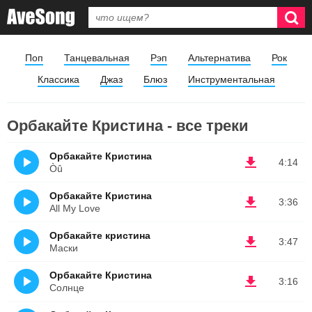
Поп
Танцевальная
Рэп
Альтернатива
Рок
Классика
Джаз
Блюз
Инструментальная
Орбакайте Кристина - все треки
Орбакайте Кристина
4:14
Òû
Орбакайте Кристина
3:36
All My Love
Орбакайте кристина
3:47
Маски
Орбакайте Кристина
3:16
Солнце