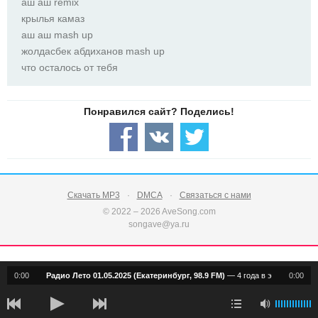
аш аш remix
крылья камаз
аш аш mash up
жолдасбек абдиханов mash up
что осталось от тебя
Скачать MP3
DMCA
Связаться с нами
© 2022 – 2026 AveSong.com
songave@ya.ru
0:00
Радио Лето 01.05.2025 (Екатеринбург, 98.9 FM)
—
4 года в эфире!
0:00
notification