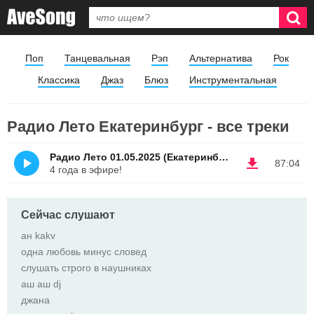
Поп
Танцевальная
Рэп
Альтернатива
Рок
Классика
Джаз
Блюз
Инструментальная
Радио Лето Екатеринбург - все треки
Радио Лето 01.05.2025 (Екатеринбург, 98.9 FM)
87:04
4 года в эфире!
Сейчас слушают
ан kakv
одна любовь минус словед
слушать строго в наушниках
аш аш dj
джана