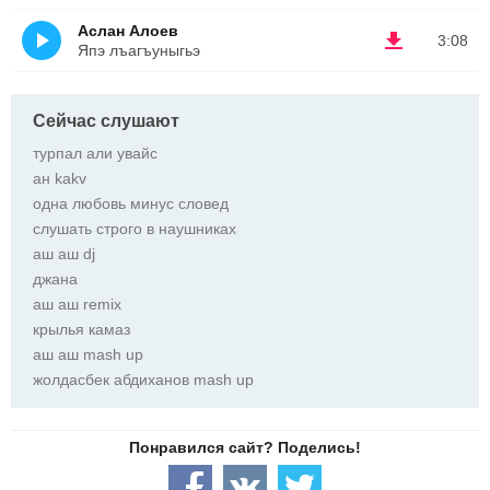
Аслан Алоев
3:08
Япэ лъагъуныгьэ
Сейчас слушают
турпал али увайс
ан kakv
одна любовь минус словед
слушать строго в наушниках
аш аш dj
джана
аш аш remix
крылья камаз
аш аш mash up
жолдасбек абдиханов mash up