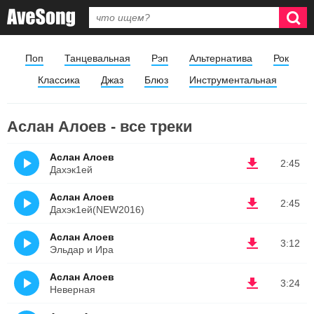
Поп
Танцевальная
Рэп
Альтернатива
Рок
Классика
Джаз
Блюз
Инструментальная
Аслан Алоев - все треки
Аслан Алоев
2:45
Дахэк1ей
Аслан Алоев
2:45
Дахэк1ей(NEW2016)
Аслан Алоев
3:12
Эльдар и Ира
Аслан Алоев
3:24
Неверная