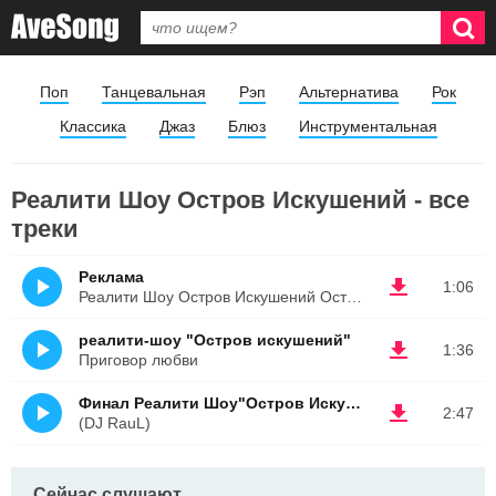
Поп
Танцевальная
Рэп
Альтернатива
Рок
Классика
Джаз
Блюз
Инструментальная
Реалити Шоу Остров Искушений - все
треки
Реклама
1:06
Реалити Шоу Остров Искушений Остался 1 День
реалити-шоу "Остров искушений"
1:36
Приговор любви
Финал Реалити Шоу"Остров Искушений"
2:47
(DJ RauL)
Сейчас слушают