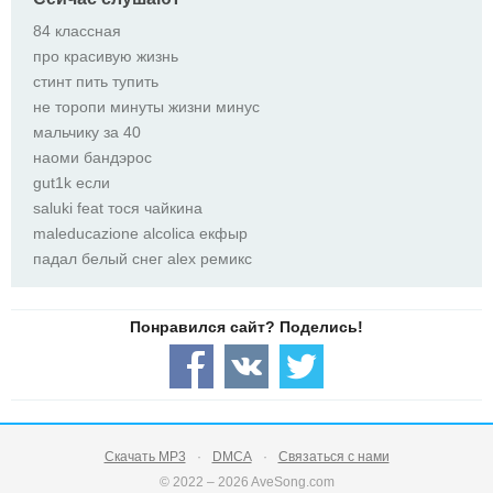
84 классная
про красивую жизнь
стинт пить тупить
не торопи минуты жизни минус
мальчику за 40
наоми бандэрос
gut1k если
saluki feat тося чайкина
maleducazione alcolica екфыр
падал белый снег alex ремикс
Скачать MP3
DMCA
Связаться с нами
© 2022 – 2026 AveSong.com