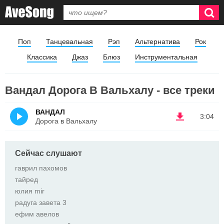
Поп
Танцевальная
Рэп
Альтернатива
Рок
Классика
Джаз
Блюз
Инструментальная
Вандал Дорога В Вальхалу - все треки
ВАНДАЛ
3:04
Дорога в Вальхалу
Сейчас слушают
гаврил пахомов
тайред
юлия mir
радуга завета 3
ефим авелов