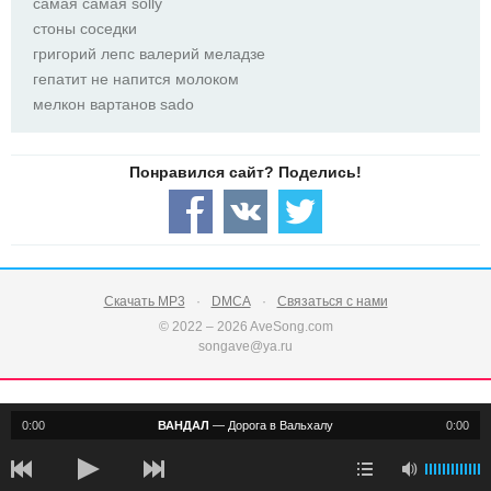
самая самая solly
стоны соседки
григорий лепс валерий меладзе
гепатит не напится молоком
мелкон вартанов sado
Скачать MP3
DMCA
Связаться с нами
© 2022 – 2026 AveSong.com
songave@ya.ru
0:00
ВАНДАЛ
—
Дорога в Вальхалу
0:00
notification