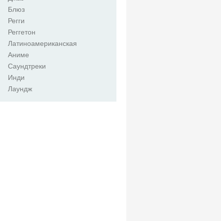
Блюз
Регги
Реггетон
Латиноамериканская
Аниме
Саундтреки
Инди
Лаундж