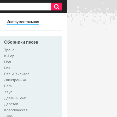
Инструментальная
Сборники песен
Транс
K-Pop
Поп
Рок
Рэп И Хип-Хоп
Электроника
Edm
Хаус
Драм-Н-Бэйс
Дабстеп
Классическая
Джаз