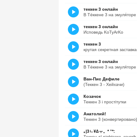
теккен 3 онлайн
В Тéккене 3 на эмуля́торе
теккен 3 онлайн
Исповедь KoTyArKo
теккен 3
крутая секретная заставка
теккен 3 онлайн
В Тéккене 3 на эмуля́торе l
Ван-Пис Дефиле
(Теккен 3 - Хейхачи)
Козачок
Теккен 3 і простітутки
Анатолий!
Теккен 3 (конвертировано
｡|3ㄴ¥∆ㅜ。* °*:
Теккен +| nightcore, reverb