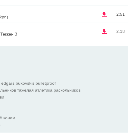
2:51
skpn)
2:18
Теккен 3
 edgars bukovskis bulletproof
ольников тяжёлая атлетика раскольников
ви
сё конем
р