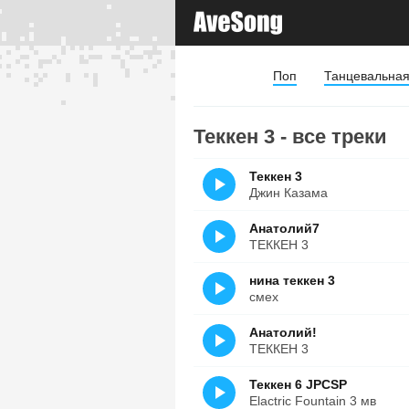
Поп
Танцевальна
Теккен 3 - все треки
Теккен 3
Джин Казама
Анатолий7
ТЕККЕН 3
нина теккен 3
смех
Анатолий!
ТЕККЕН 3
Теккен 6 JPCSP
Elactric Fountain 3 мв