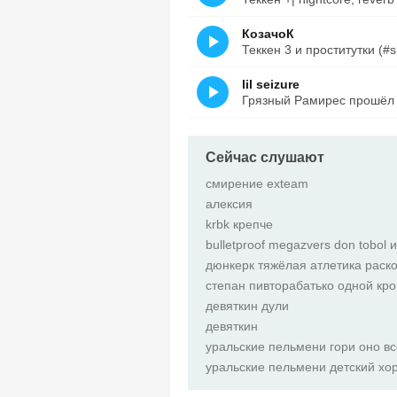
КозачоК
Теккен 3 и проститутки (#
lil seizure
Грязный Рамирес прошёл 
Сейчас слушают
смирение exteam
алексия
krbk крепче
bulletproof megazvers don tobol и
дюнкерк тяжёлая атлетика раск
степан пивторабатько одной кро
девяткин дули
девяткин
уральские пельмени гори оно в
уральские пельмени детский хо