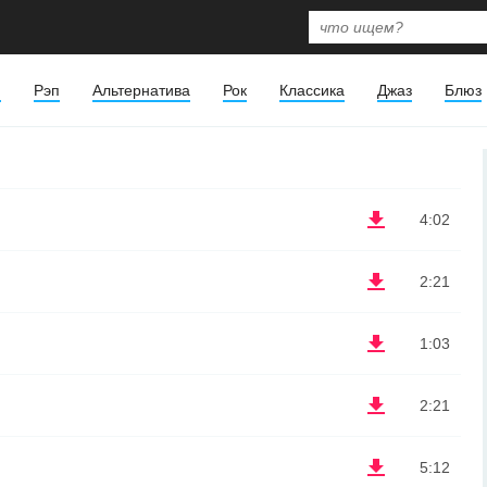
я
Рэп
Альтернатива
Рок
Классика
Джаз
Блюз
4:02
2:21
1:03
2:21
5:12