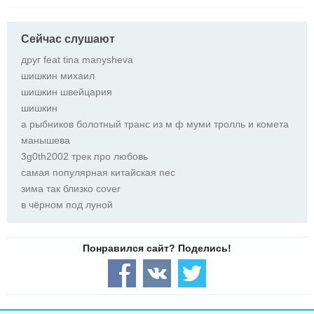
Сейчас слушают
друг feat tina manysheva
шишкин михаил
шишкин швейцария
шишкин
а рыбников болотный транс из м ф муми тролль и комета
манышева
3g0th2002 трек про любовь
самая популярная китайская пес
зима так близко cover
в чёрном под луной