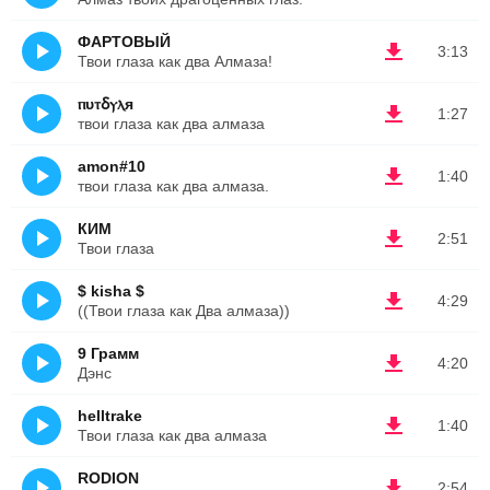
ФАРТОВЫЙ
3:13
Твои глаза как два Алмаза!
ⲡυⲧⳝⲩⲗя
1:27
твои глаза как два алмаза
amon#10
1:40
твои глаза как два алмаза.
КИМ
2:51
Твои глаза
$ kisha $
4:29
((Твои глаза как Два алмаза))
9 Грамм
4:20
Дэнс
helltrake
1:40
Твои глаза как два алмаза
RODION
2:54