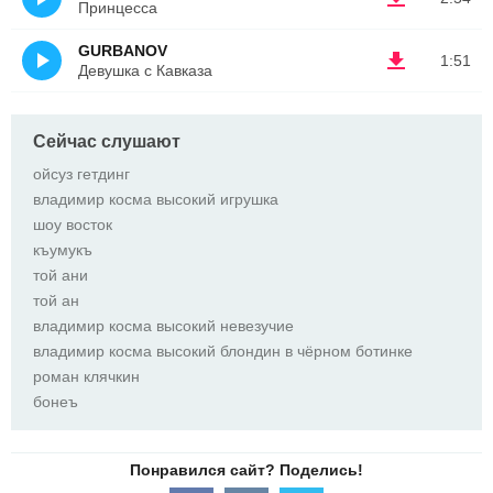
Принцесса
GURBANOV
1:51
Девушка с Кавказа
Сейчас слушают
ойсуз гетдинг
владимир косма высокий игрушка
шоу восток
къумукъ
той ани
той ан
владимир косма высокий невезучие
владимир косма высокий блондин в чёрном ботинке
роман клячкин
бонеъ