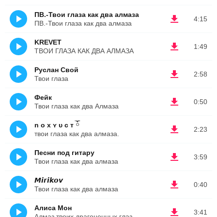
ПВ.-Твои глаза как два алмаза
4:15
ПВ.-Твои глаза как два алмаза
KREVET
1:49
ТВОИ ГЛАЗА КАК ДВА АЛМАЗА
Руслан Свой
2:58
Твои глаза
Фейк
0:50
Твои глаза как два Алмаза
n ᴏ x ʏ ᴜ ᴄ ᴛ ོ
2:23
твои глаза как два алмаза.
Песни под гитару
3:59
Твои глаза как два алмаза
𝙈𝙞𝙧𝙞𝙠𝙤𝙫
0:40
Твои глаза как два алмаза
Алиса Мон
3:41
Алмаз твоих драгоценных глаз.