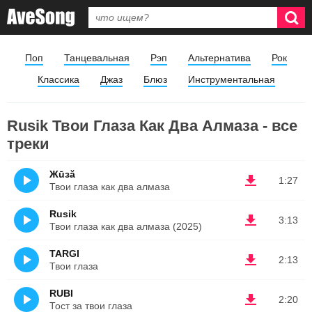
Поп
Танцевальная
Рэп
Альтернатива
Рок
Классика
Джаз
Блюз
Инструментальная
Rusik Твои Глаза Как Два Алмаза - все
треки
Жūзă
1:27
Твои глаза как два алмаза
Rusik
3:13
Твои глаза как два алмаза (2025)
TARGI
2:13
Твои глаза
RUBI
2:20
Тост за твои глаза