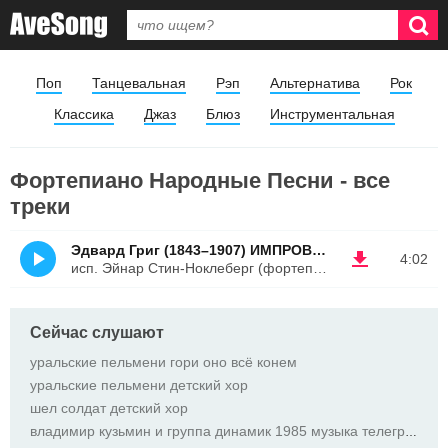
Поп
Танцевальная
Рэп
Альтернатива
Рок
Классика
Джаз
Блюз
Инструментальная
Фортепиано Народные Песни - все
треки
Эдвард Григ (1843–1907) ИМПРОВИЗАЦИЯ НА НОРВЕЖСКИЕ НАРОДНЫЕ ПЕСНИ OP.29 2. Andante. Animato. Presto leggiero. Tempo I
4:02
исп. Эйнар Стин-Ноклеберг (фортепиано)
Сейчас слушают
уральские пельмени гори оно всё конем
уральские пельмени детский хор
шел солдат детский хор
владимир кузьмин и группа динамик 1985 музыка телеграфных проводов