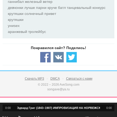
ганнибал железный ветер
девчонки лучше парни круче батл танцевальный конкурс
крутяшки солнечный привет
крутяшки
униsex
аранжевый тролейбус
Скачать MP3
DMCA
Связаться с нами
© 2022 – 2026 AveSong.com
songave@ya.ru
0:00
Эдвард Григ (1843–1907) ИМПРОВИЗАЦИЯ НА НОРВЕЖСКИЕ НАРОДНЫЕ П
0:00
notification