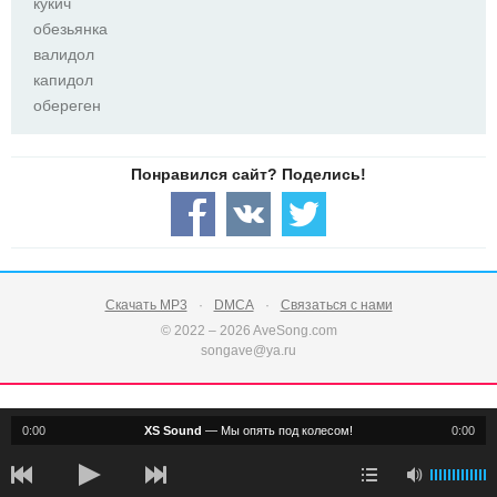
кукич
обезьянка
валидол
капидол
обереген
Скачать MP3
DMCA
Связаться с нами
© 2022 – 2026 AveSong.com
songave@ya.ru
0:00
XS Sound
—
Мы опять под колесом!
0:00
notification