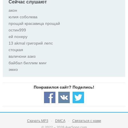
Сейчас слушают
акон
юлия соболева
прощай красавица прощай
остин999
ей похеру
13 akmal григорий лепс
стоцкая
валичони азиз
байбал биллим миҥ
эмиэ
Скачать MP3
DMCA
Связаться с нами
© 2022 – 2026 AveSong.com