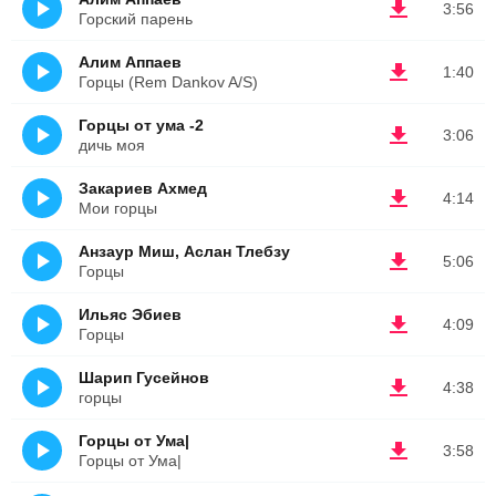
3:56
Горский парень
Алим Аппаев
1:40
Горцы (Rem Dankov A/S)
Горцы от ума -2
3:06
дичь моя
Закариев Ахмед
4:14
Мои горцы
Анзаур Миш, Аслан Тлебзу
5:06
Горцы
Ильяс Эбиев
4:09
Горцы
Шарип Гусейнов
4:38
горцы
Горцы от Ума|
3:58
Горцы от Ума|