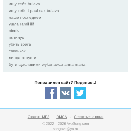
ищу тебя bulava
ищу тебя t paul sax bulava
наше последнее
ушла ramil ilif
північ
нотилус
убить врага
сакенкок
линда отпусти
бути щасливими wykonawca anna maria
Скачать MP3
DMCA
Связаться с нами
© 2022 – 2026 AveSong.com
songave@ya.ru