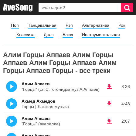
Поп
Танцевальная
Рэп
Альтернатива
Рок
Классика
Джаз
Блюз
Инструментальная
Алим Горцы Аппаев Алим Горцы
Аппаев Алим Горцы Аппаев Алим
Горцы Аппаев Горцы - все треки
Алим Аппаев
3:36
"Горцы" (сл.С.Тогонидзе муз.А.Аппаев)
Ахмед Ахмедов
4:48
Горцы | Лакская музыка
Алим Аппаев
2:07
"Горцы" (акапелла)
Алим Аппаев