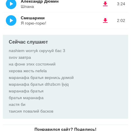
Александр Дюмин
3:24
Шпана
Смешарики
2:02
Я горю-горю!
Сейчас слушают
nashiem worryk скручуй бас 3
svov завтра
на фоне этих состояний
херова жесть nefela
маранафа братья вернись домой
маранафа братья dthzbcm ljvjq
маранафа братья
братья маранафа
настя би
таисия повалий басков