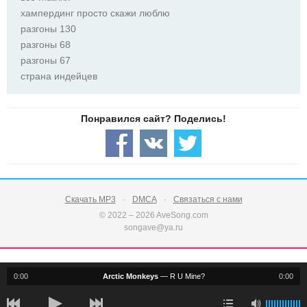
хампердинг просто скажи люблю
разгоны 130
разгоны 68
разгоны 67
страна индейцев
Скачать MP3
DMCA
Связаться с нами
© 2022 – 2026 AveSong.com
songave@ya.ru
0:00
Arctic Monkeys
—
R U Mine?
0:00
notification