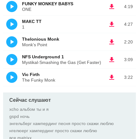
FUNKY MONKEY BABYS
4:19
ONE
МАКС ТТ
4:27
1
Thelonious Monk
2:20
Monk's Point
NFS Underground 1
3:09
Mystikal-Smashing the Gas (Get Faster)
Vic Firth
3:22
The Funky Monk
Сейчас слушают
xcho альбом ты и я
gspd ночь
энгельберг хампердинг песня просто скажи люблю
нгелюерг хампердинг просто скажи люблю
все matrixx