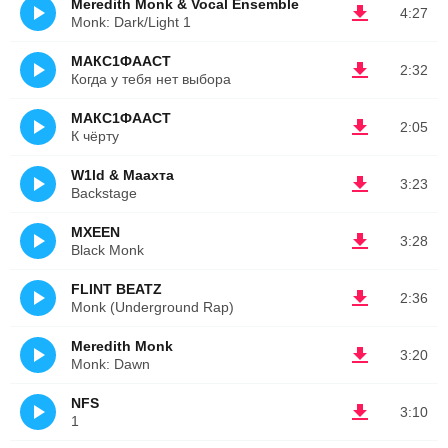
Meredith Monk & Vocal Ensemble
4:27
Monk: Dark/Light 1
МАКС1ФААСТ
2:32
Когда у тебя нет выбора
МАКС1ФААСТ
2:05
К чёрту
W1ld & Маахта
3:23
Backstage
MXEEN
3:28
Black Monk
FLINT BEATZ
2:36
Monk (Underground Rap)
Meredith Monk
3:20
Monk: Dawn
NFS
3:10
1