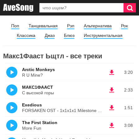
Поп
Танцевальная
Рэп
Альтернатива
Рок
Классика
Джаз
Блюз
Инструментальная
Макс1Фааст Ьщтл - все треки
Arctic Monkeys
3:20
R U Mine?
МАКС1ФААСТ
2:33
С высокой горы
Exedious
1:51
FORSAKEN OST - 1x1x1x1 Milestone Theme
The First Station
3:08
More Fun