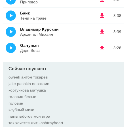
Приговор
Байк
3:38
Тени на траве
Владимир Курский
3:39
Архангел Михаил
Garryman
3:28
Дядя Вова
Сейчас слушают
oweek антон токарев
jake pashkin nовокаиn
кортункова матушка
головин белые
головин
клубный микс
nansi sidorov моя игра
так хочется жить ashtrayheart