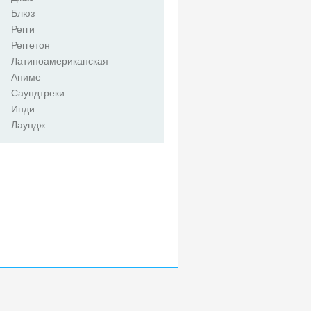
Блюз
Регги
Реггетон
Латиноамериканская
Аниме
Саундтреки
Инди
Лаундж