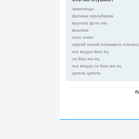
зажиганцы
фатима нурлубаева
круэлла фото ню
виалика
нпко элект
сергей палий елизавета платинс
хьо воцуш йиш яц
са йиш ма яц
хьо воцуш са йиш ма яц
цигель цигель