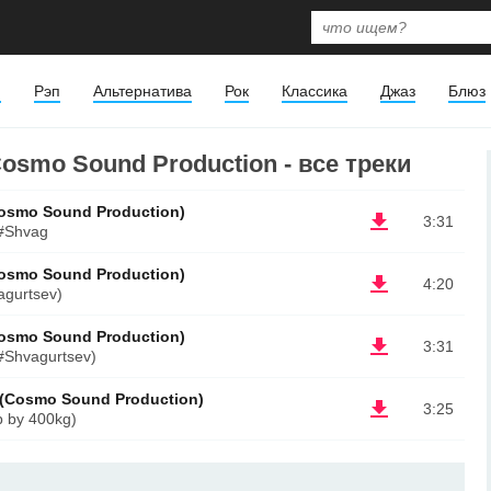
я
Рэп
Альтернатива
Рок
Классика
Джаз
Блюз
Cosmo Sound Production - все треки
Cosmo Sound Production)
3:31
 #Shvag
Cosmo Sound Production)
4:20
agurtsev)
Cosmo Sound Production)
3:31
#Shvagurtsev)
а (Cosmo Sound Production)
3:25
 by 400kg)