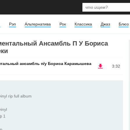
я
Рэп
Альтернатива
Рок
Классика
Джаз
Блюз
ментальный Ансамбль П У Бориса
еки
нтальный ансамбль п/у Бориса Карамышева
3:32
yl rip full album
inyl
p 1
ip