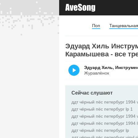
Поп
Танцевальна
Эдуард Хиль Инстру
Карамышева - все тр
Эдуард Хиль, Инструме
Журавлёнок
Сейчас слушают
ддт чёрный пёс петербург 1994 vin
ддт чёрный пёс петербург lp 1
ддт чёрный пёс петербург 1994 v
ддт чёрный пёс петербург 1994 l
ддт чёрный пёс петербург lp
ддт чёрный пёс петербург vinyl r