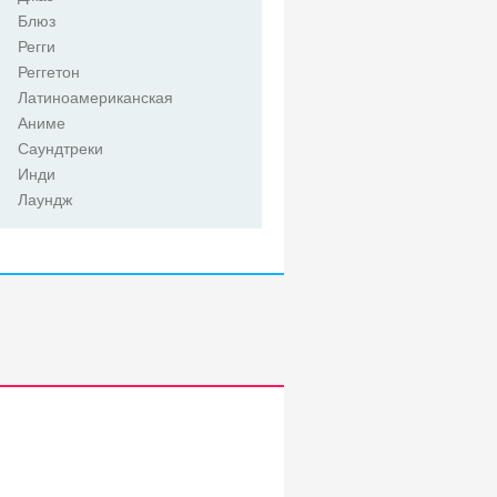
Блюз
Регги
Реггетон
Латиноамериканская
Аниме
Саундтреки
Инди
Лаундж