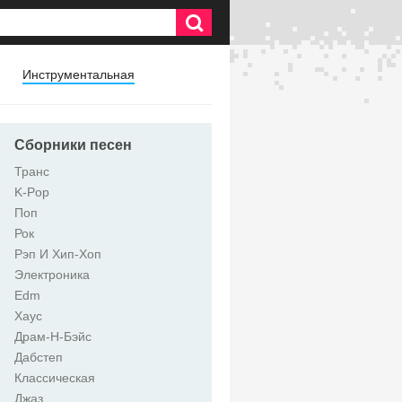
Инструментальная
Сборники песен
Транс
K-Pop
Поп
Рок
Рэп И Хип-Хоп
Электроника
Edm
Хаус
Драм-Н-Бэйс
Дабстеп
Классическая
Джаз