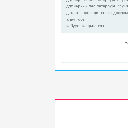
ддт чёрный пёс петербург vinyl ri
джанго хороводит снег с дождем
алау тобы
чебурашка цыганова