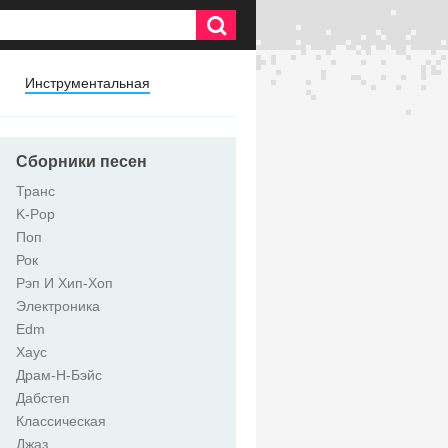
Инструментальная
Сборники песен
Транс
K-Pop
Поп
Рок
Рэп И Хип-Хоп
Электроника
Edm
Хаус
Драм-Н-Бэйс
Дабстеп
Классическая
Джаз