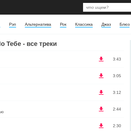
я
Рэп
Альтернатива
Рок
Классика
Джаз
Блюз
 Тебе - все треки
3:43
3:05
3:12
2:44
аю
2:30