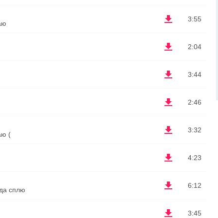
3:55
аю
2:04
3:44
2:46
3:32
аю (
4:23
6:12
гда сплю
3:45