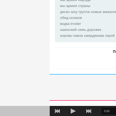
мы армия страны
диско шоу группа новые амазон
обид осомов
водка trxster
шаинский семь дорожек
корова павла смердякова герой 
0:00