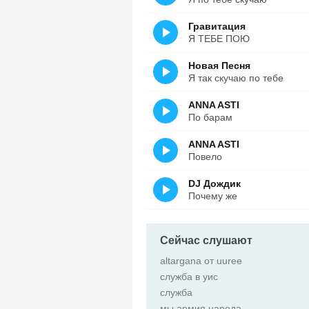
Гравитация
Я ТЕБЕ ПОЮ
Новая Песня
Я так скучаю по тебе
ANNA ASTI
По барам
ANNA ASTI
Повело
DJ Дождик
Почему же
Сейчас слушают
altargana от uuree
служба в уис
служба
мы армия народа