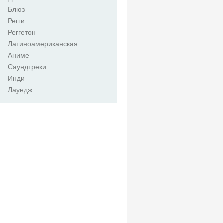
Блюз
Регги
Реггетон
Латиноамериканская
Аниме
Саундтреки
Инди
Лаундж