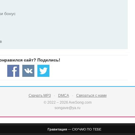
ки бонус
в
Скачать MP3
DMCA
Связаться с нами
© 2022 – 2026 AveSong.com
songave@ya.ru
Гравитация
—
СКУЧАЮ ПО ТЕБЕ