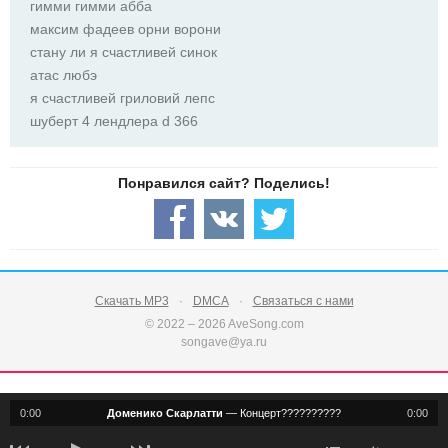
гимми гимми абба
максим фадеев орни ворони
стану ли я счастливей синок
атас любэ
я счастливей гриловий лепс
шуберт 4 лендлера d 366
Скачать MP3
DMCA
Связаться с нами
© 2022 – 2026 AveSong.com
songave@ya.ru
0:00
Доменико Скарлатти
—
Концерт??????????
0:00
notification