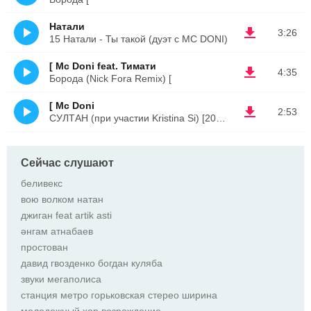
Натали
3:26
15 Натали - Ты такой (дуэт с MC DONI)
[ Mc Doni feat. Тимати
4:35
Борода (Nick Fora Remix) [
[ Mc Doni
2:53
СУЛТАН (при участии Kristina Si) [2015] [
Сейчас слушают
беливекс
вою волком натан
джиган feat artik asti
әнгам атнабаев
простован
давид гвозденко богдан куляба
звуки мегаполиса
станция метро горьковская стерео ширина