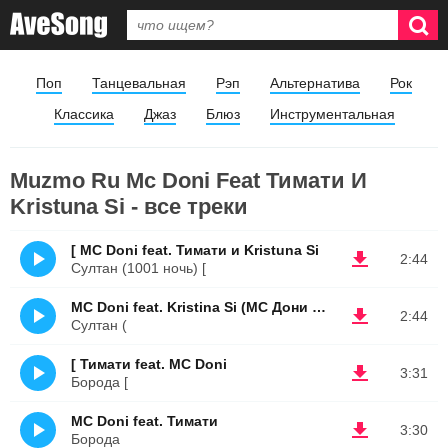
Поп
Танцевальная
Рэп
Альтернатива
Рок
Классика
Джаз
Блюз
Инструментальная
Muzmo Ru Mc Doni Feat Тимати И
Kristuna Si - все треки
[ MC Doni feat. Тимати и Kristuna Si
2:44
Султан (1001 ночь) [
MC Doni feat. Kristina Si (МС Дони и Кристина Си)
2:44
Султан (
[ Тимати feat. MC Doni
3:31
Борода [
MC Doni feat. Тимати
3:30
Борода