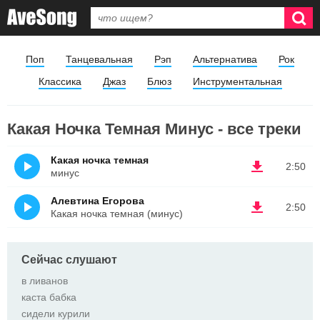
Поп
Танцевальная
Рэп
Альтернатива
Рок
Классика
Джаз
Блюз
Инструментальная
Какая Ночка Темная Минус - все треки
Какая ночка темная
2:50
минус
Алевтина Егорова
2:50
Какая ночка темная (минус)
Сейчас слушают
в ливанов
каста бабка
сидели курили