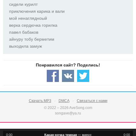
сидели курилт
приключения карика и вали
мой ненаглядноый
верка сердючка горилка
павел бабаков
айнуру тобу берметим
выходила замуж
Скачать MP3
DMCA
Связаться с нами
© 2022 – 2026 AveSong.com
songave@ya.ru
0:00
Какая ночка темная
—
минус
0:00