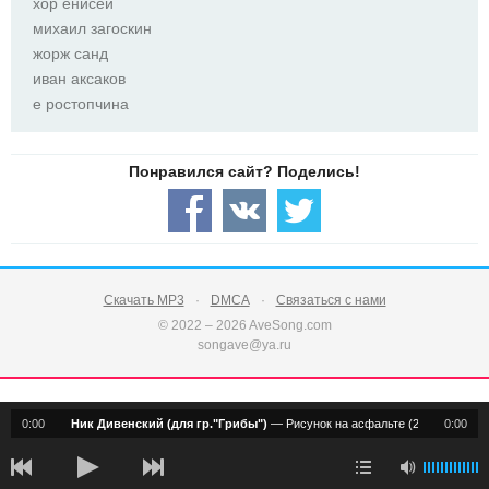
хор енисей
михаил загоскин
жорж санд
иван аксаков
е ростопчина
Скачать MP3
DMCA
Связаться с нами
© 2022 – 2026 AveSong.com
songave@ya.ru
0:00
Ник Дивенский (для гр."Грибы")
—
Рисунок на асфальте (2010)
0:00
notification