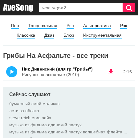
Поп
Танцевальная
Рэп
Альтернатива
Рок
Классика
Джаз
Блюз
Инструментальная
Грибы На Асфальте - все треки
Ник Дивенский (для гр."Грибы")
2:16
Рисунок на асфальте (2010)
Сейчас слушают
бумажный змей маликов
лети за облака
steve reich стив райх
музыка из фильма одинокий пастух
музыка из фильма одинокий пастух волшебная флейта лео рохас