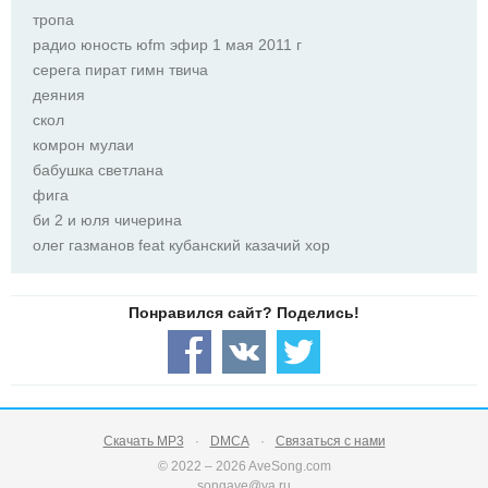
тропа
радио юность юfm эфир 1 мая 2011 г
серега пират гимн твича
деяния
скол
комрон мулаи
бабушка светлана
фига
би 2 и юля чичерина
олег газманов feat кубанский казачий хор
Скачать MP3
DMCA
Связаться с нами
© 2022 – 2026 AveSong.com
songave@ya.ru