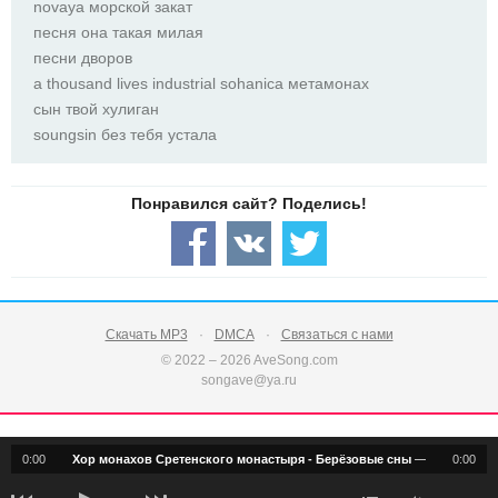
novaya морской закат
песня она такая милая
песни дворов
a thousand lives industrial sohanica метамонах
сын твой хулиган
soungsin без тебя устала
Скачать MP3
DMCA
Связаться с нами
© 2022 – 2026 AveSong.com
songave@ya.ru
0:00
Хор монахов Сретенского монастыря - Берёзовые сны
—
Берёзовые 
0:00
notification