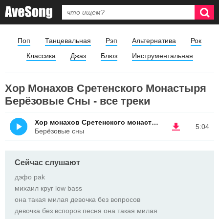
Поп
Танцевальная
Рэп
Альтернатива
Рок
Классика
Джаз
Блюз
Инструментальная
Хор Монахов Сретенского Монастыря
Берёзовые Сны - все треки
Хор монахов Сретенского монастыря - Берёзовые сны
5:04
Берёзовые сны
Сейчас слушают
дэфо pak
михаил круг low bass
она такая милая девочка без вопросов
девочка без вспоров песня она такая милая