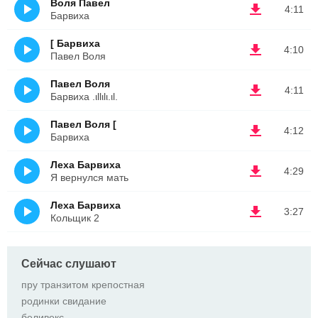
Воля Павел
4:11
Барвиха
[ Барвиха
4:10
Павел Воля
Павел Воля
4:11
Барвиха .ιllιlι.ιl.
Павел Воля [
4:12
Барвиха
Леха Барвиха
4:29
Я вернулся мать
Леха Барвиха
3:27
Кольщик 2
Сейчас слушают
пру транзитом крепостная
родинки свидание
беливекс