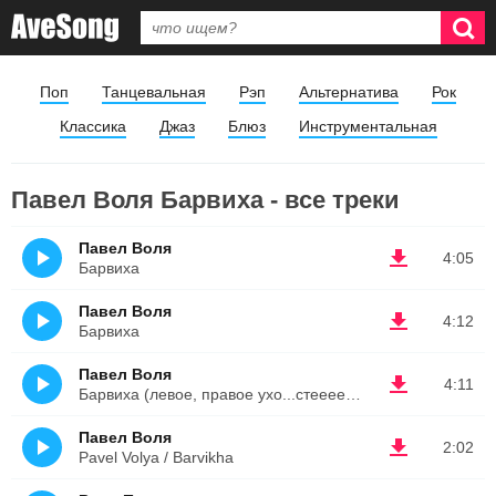
Поп
Танцевальная
Рэп
Альтернатива
Рок
Классика
Джаз
Блюз
Инструментальная
Павел Воля Барвиха - все треки
Павел Воля
4:05
Барвиха
Павел Воля
4:12
Барвиха
Павел Воля
4:11
Барвиха (левое, правое ухо...стеееееереео)))
Павел Воля
2:02
Pavel Volya / Barvikha