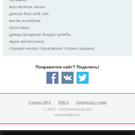
вою волком натан
джиган feat artik asti
әнгам атнабаев
простован
давид гвозденко богдан куляба
звуки мегаполиса
станция метро горьковская стерео ширина
Скачать MP3
DMCA
Связаться с нами
© 2022 – 2026 AveSong.com
songave@ya.ru