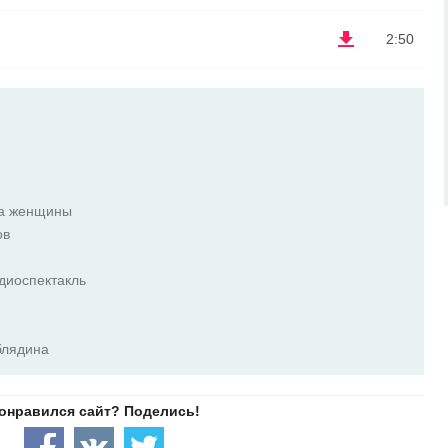
2:50
ка женщины
ов
диоспектакль
блядина