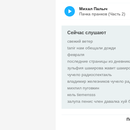
Михал Палыч
Пачка пранков (Часть 2)
Сейчас слушают
свежий ветер
tanir нам обещали дожди
февраля
последние страницы из дневни
зульфия шакирова жавит шакир
чучело радиоспектакль
владимир железников чучело ра
михпил пуговкин
кель tiemensss
залупа пенис член давалка хуй 