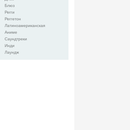
Блюз
Регги
Реггетон
Латиноамериканская
Аниме
Саундтреки
Инди
Лаундж