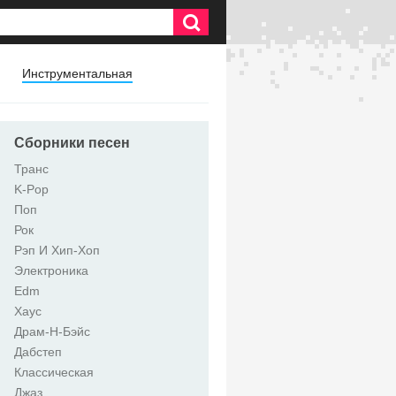
Инструментальная
Сборники песен
Транс
K-Pop
Поп
Рок
Рэп И Хип-Хоп
Электроника
Edm
Хаус
Драм-Н-Бэйс
Дабстеп
Классическая
Джаз