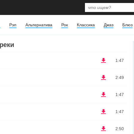
я
Рэп
Альтернатива
Рок
Классика
Джаз
Блюз
треки
1:47
2:49
1:47
1:47
2:50