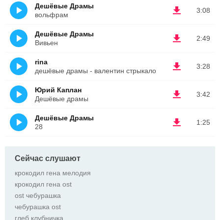
Дешёвые Драмы
3:08
вольфрам
Дешёвые Драмы
2:49
Вивьен
rina
3:28
дешёвые драмы - валентин стрыкало
Юрий Каплан
3:42
Дешёвые драмы
Дешёвые Драмы
1:25
28
Сейчас слушают
крокодил гена мелодия
крокодил гена ost
ost чебурашка
чебурашка ost
глеб клубничка