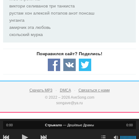
виктори селиванов три танкиста
рустам хон алексей потапов анэт понсаш
унганга
амирчик эта любовь
скольский мурка
Скачать MP3
DMCA
Связаться с нами
© 2022 – 2026 AveSong.com
songave@ya.ru
0:00
Стрыкало
—
Дешёвые Драмы
0:00
notification