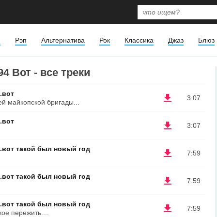
я
Рэп
Альтернатива
Рок
Классика
Джаз
Блюз
4 Вот - все треки
.вот
3:07
й майкопской бригады...
.вот
3:07
4.вот такой был новый год
7:59
4.вот такой был новый год
7:59
4.вот такой был новый год
7:59
кое пережить....