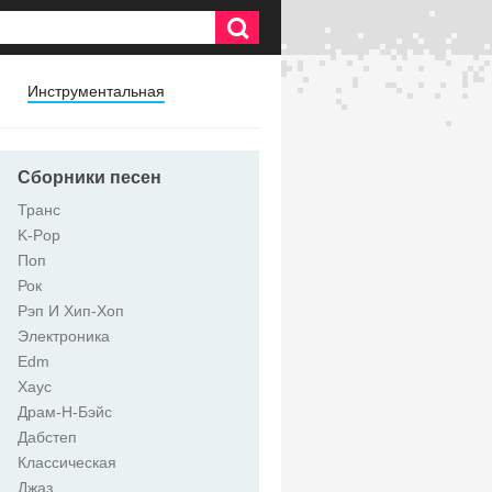
Инструментальная
Сборники песен
Транс
K-Pop
Поп
Рок
Рэп И Хип-Хоп
Электроника
Edm
Хаус
Драм-Н-Бэйс
Дабстеп
Классическая
Джаз