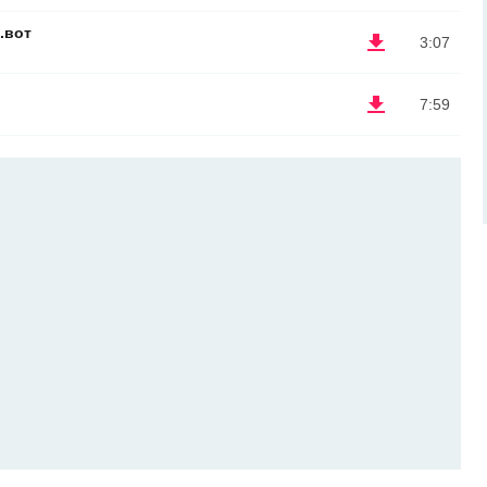
.вот
3:07
7:59