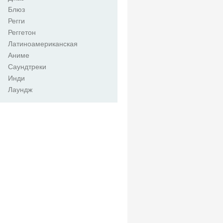
Блюз
Регги
Реггетон
Латиноамериканская
Аниме
Саундтреки
Инди
Лаундж