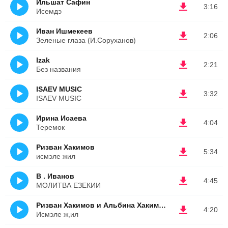
Ильшат Сафин
3:16
Исемдэ
Иван Ишмекеев
2:06
Зеленые глаза (И.Соруханов)
Izak
2:21
Без названия
ISAEV MUSIC
3:32
ISAEV MUSIC
Ирина Исаева
4:04
Теремок
Ризван Хакимов
5:34
исмэле жил
В . Иванов
4:45
МОЛИТВА ЕЗЕКИИ
Ризван Хакимов и Альбина Хакимова
4:20
Исмэле ж,ил