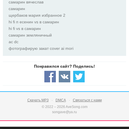
самарин вячеслав
самарин
щербаков мария избранное 2
hi fi п есенин vs в самарин
hi fi vs в самарин
самарин земляничный
ас dc
фотографирую закат cover ai mori
Скачать MP3
DMCA
Связаться с нами
© 2022 – 2026 AveSong.com
songave@ya.ru