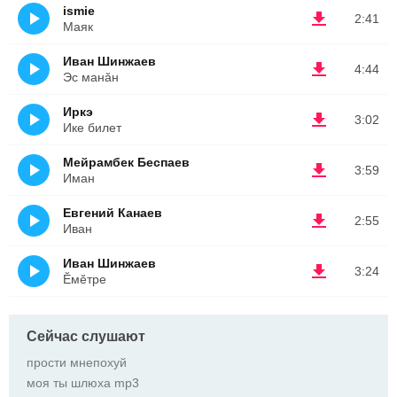
ismie
2:41
Маяк
Иван Шинжаев
4:44
Эс манăн
Иркэ
3:02
Ике билет
Мейрамбек Беспаев
3:59
Иман
Евгений Канаев
2:55
Иван
Иван Шинжаев
3:24
Ĕмĕтре
Сейчас слушают
прости мнепохуй
моя ты шлюха mp3