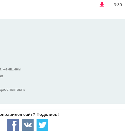
3:30
ка женщины
ов
диоспектакль