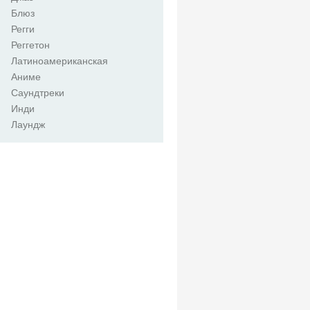
Блюз
Регги
Реггетон
Латиноамериканская
Аниме
Саундтреки
Инди
Лаундж