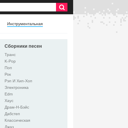
Инструментальная
Сборники песен
Транс
K-Pop
Поп
Рок
Рэп И Хип-Хоп
Электроника
Edm
Хаус
Драм-Н-Бэйс
Дабстеп
Классическая
Джаз