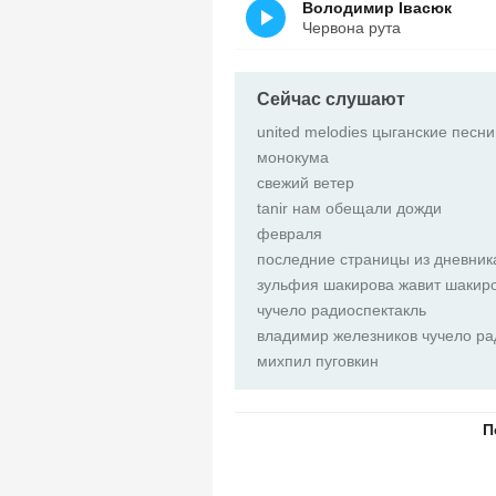
Володимир Івасюк
Червона рута
Сейчас слушают
united melodies цыганские песни
монокума
свежий ветер
tanir нам обещали дожди
февраля
последние страницы из дневни
зульфия шакирова жавит шакир
чучело радиоспектакль
владимир железников чучело ра
михпил пуговкин