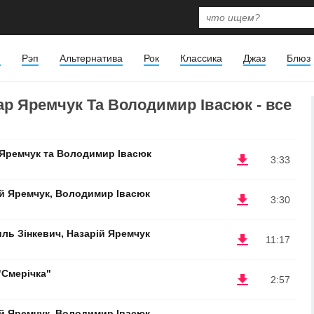
я
Рэп
Альтернатива
Рок
Классика
Джаз
Блюз
ар Яремчук Та Володимир Івасюк - все
 Яремчук та Володимир Івасюк
3:33
ій Яремчук, Володимир Івасюк
3:30
ль Зінкевич, Назарій Яремчук
11:17
"Смерічка"
2:57
ій Яремчук, Володимир Івасюк