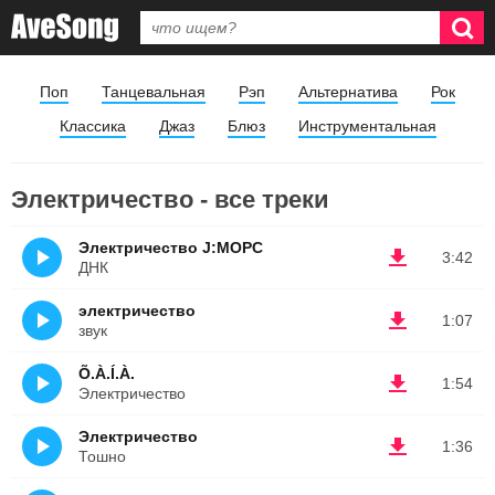
Поп
Танцевальная
Рэп
Альтернатива
Рок
Классика
Джаз
Блюз
Инструментальная
Электричество - все треки
Электричество J:МОРС
3:42
ДНК
электричество
1:07
звук
Õ.À.Í.À.
1:54
Электричество
Электричество
1:36
Тошно