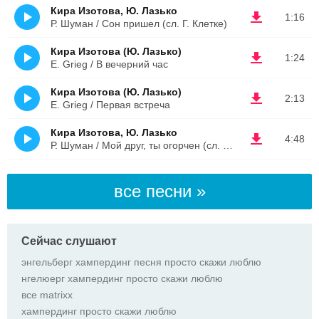
Кира Изотова, Ю. Лазько
1:16
Р. Шуман / Сон пришел (сл. Г. Клетке)
Кира Изотова (Ю. Лазько)
1:24
E. Grieg / В вечерний час
Кира Изотова (Ю. Лазько)
2:13
E. Grieg / Первая встреча
Кира Изотова, Ю. Лазько
4:48
Р. Шуман / Мой друг, ты огорчен (сл. А. Шамиссо)
все песни »
Сейчас слушают
энгельберг хампердинг песня просто скажи люблю
нгелюерг хампердинг просто скажи люблю
все matrixx
хампердинг просто скажи люблю