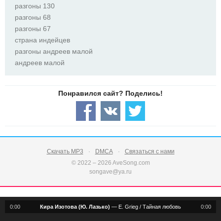
разгоны 130
разгоны 68
разгоны 67
страна индейцев
разгоны андреев малой
андреев малой
Скачать MP3
DMCA
Связаться с нами
© 2022 – 2026 AveSong.com
songave@ya.ru
0:00
Кира Изотова (Ю. Лазько)
—
E. Grieg / Тайная любовь
0:00
notification