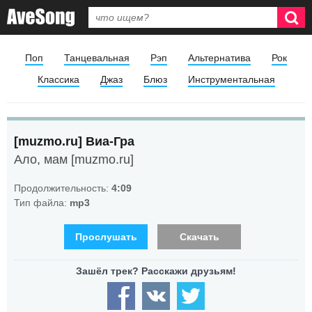
Поп
Танцевальная
Рэп
Альтернатива
Рок
Классика
Джаз
Блюз
Инструментальная
[muzmo.ru] Виа-Гра
Ало, мам [muzmo.ru]
Продолжительность:
4:09
Тип файла:
mp3
Прослушать
Скачать