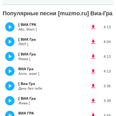
Популярные песни [muzmo.ru] Виа-Гра
[ ВИА ГРА
4:13
Allo, Mam [
[ ВИА Гра
4:04
ЛМЛ [
[ ВИА Гра
4:13
Мама [
ВИА Гра
4:13
Алло, мам! [
[ Виа Гра
3:36
День без тебя
[ ВИА Гра
3:39
Жива [
ВИА ГРА
4:50