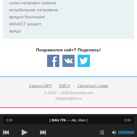
галич петрович семёна
колыбельная петровича
врядли floumaster
ekho017 рецепт
врядл
Скачать MP3
DMCA
Связаться с нами
© 2022 – 2026 AveSong.com
songave@ya.ru
0:00
[ ВИА ГРА
—
Allo, Mam [
0:00
notification