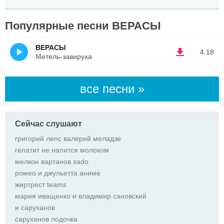
Популярные песни ВEPACЫ
ВEPACЫ
4:18
Метель-завируха
все песни »
Сейчас слушают
григорий лепс валерий меладзе
гепатит не напится молоком
мелкон вартанов sado
ромео и джульетта аниме
жиртрест teams
мария иващенко и владимир сановский
и саруханов
саруханов лодочка