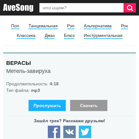
Поп
Танцевальная
Рэп
Альтернатива
Рок
Классика
Джаз
Блюз
Инструментальная
ВEPACЫ
Метель-завируха
Продолжительность:
4:18
Тип файла:
mp3
Прослушать
Скачать