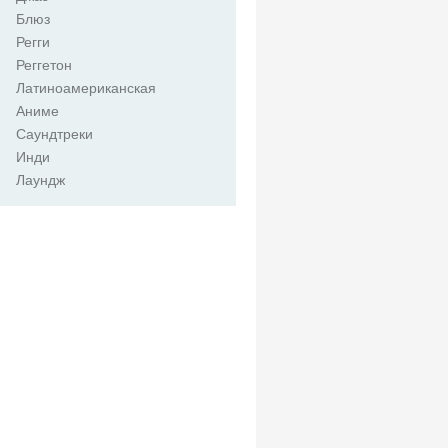
Блюз
Регги
Реггетон
Латиноамериканская
Аниме
Саундтреки
Инди
Лаундж