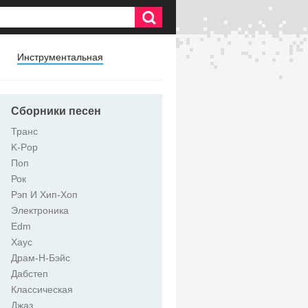
Инструментальная
Сборники песен
Транс
K-Pop
Поп
Рок
Рэп И Хип-Хоп
Электроника
Edm
Хаус
Драм-Н-Бэйс
Дабстеп
Классическая
Джаз