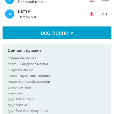
Послухай мене
USTYM
2:31
Ти у голові
все песни »
Сейчас слушают
страна индейцев
разгоны андреев малой
андреев малой
азипат гаджимагомедова
канье уэст юрий шатунов
антон круглов
๑о๑ gala
друг feat sirotkin
друг облака
друг feat tina manysheva