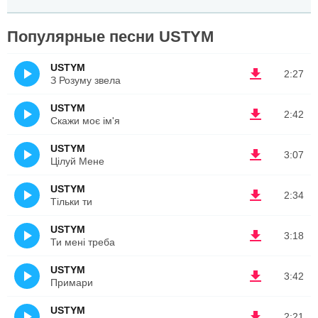
Популярные песни USTYM
USTYM
2:27
З Розуму звела
USTYM
2:42
Скажи моє ім'я
USTYM
3:07
Цілуй Мене
USTYM
2:34
Тільки ти
USTYM
3:18
Ти мені треба
USTYM
3:42
Примари
USTYM
2:21