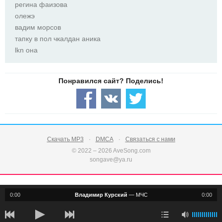
регина фаизова
олежэ
вадим морсов
тапку в пол чкалдан аника
lkn она
Скачать MP3
DMCA
Связаться с нами
© 2022 – 2026 AveSong.com
songave@ya.ru
0:00
Владимир Курский
—
МЧС
0:00
notification