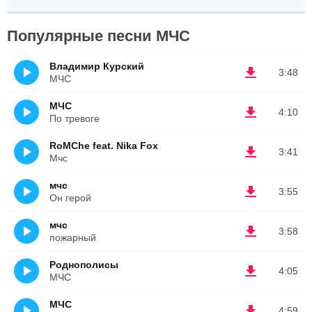
Популярные песни МЧС
Владимир Курский
3:48
МЧС
МЧС
4:10
По тревоге
RoMChe feat. Nika Fox
3:41
Мчс
мчс
3:55
Он герой
мчс
3:58
пожарный
Роднополисы
4:05
МЧС
МЧС
4:59