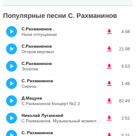
Популярные песни С. Рахманинов
С.Рахманинов .
4:08
Ныне отпущаеши
С.Рахманинов
21:08
Остров мертвых
С.Рахманинов
6:53
Эллегия
С. Рахманинов
1:46
Сирень
Д.Мацуев
82:49
С.Рахманинов Концерт №2,3
Николай Луганский
2:52
С.Рахманинов. Музыкальный момент ми-минор
С. Рахманинов
5:31