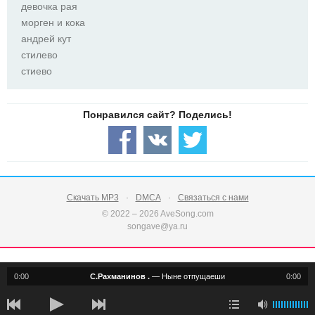
девочка рая
морген и кока
андрей кут
стилево
стиево
Скачать MP3
DMCA
Связаться с нами
© 2022 – 2026 AveSong.com
songave@ya.ru
0:00
С.Рахманинов .
—
Ныне отпущаеши
0:00
notification