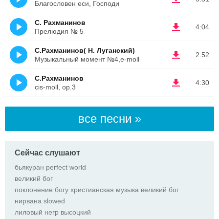
Благословен еси, Господи
С. Рахманинов
4:04
Прелюдия № 5
С.Рахманинов( Н. Луганский)
2:52
Музыкальный момент №4,e-moll
С.Рахманинов
4:30
cis-moll, op.3
все песни »
Сейчас слушают
бьякуран perfect world
великий бог
поклонение богу христианская музыка великий бог
нирвана slowed
лиловый негр высоцкий