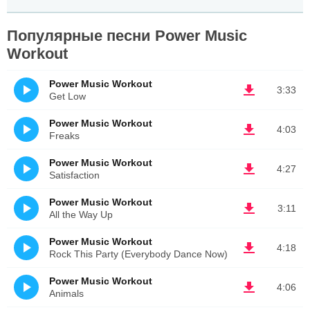
Популярные песни Power Music
Workout
Power Music Workout
3:33
Get Low
Power Music Workout
4:03
Freaks
Power Music Workout
4:27
Satisfaction
Power Music Workout
3:11
All the Way Up
Power Music Workout
4:18
Rock This Party (Everybody Dance Now)
Power Music Workout
4:06
Animals