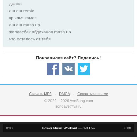
джана
аш аш remix
крылья камаз
аш аш mash up
жолдасбек абдиханов mash up
что осталось от тебя
Скачать MP3
DMCA
Связаться с нами
© 2022 – 2026 AveSong.com
songave@ya.ru
0:00
Power Music Workout
—
Get Low
0:00
notification