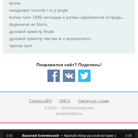
возле
неадекват records i m p jingle
boney nem 1995 мелодии и ритмы зарубежной эстрады выпуск 1
degenerat че блять
духовой оркестр finale
духовой оркестр тмк им м п мусоргского
трипак грат
Скачать MP3
DMCA
Связаться с нами
© 2022 – 2026 AveSong.com
songave@ya.ru
0:00
Василий Ключевский
—
Краткий обзор русской истории 1
0:00