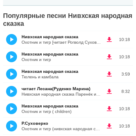
Популярные песни Нивхская народная
сказка
Нивхская народная сказка
10:18
Охотник и тигр [читает Рогволд Суховерко]
Нивхская народная сказка
10:18
Охотник и тигр
Нивхская народная сказка
3:59
Тюлень и камбала
читает Лесана(Руденко Марина)
8:32
Нивхская народная сказка Паренёк и тигр
Нивхская народная сказка
10:18
Охотник и тигр ( children)
Р.Суховерко
10:18
Охотник и тигр (нивхская народная сказка)