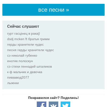
все песни »
Сейчас слушают
гурт гасцінец в ракаў
dsdj mcken ft братья гримм
герды хранители чудес
песня герды хранители чудес
сэ николай губенко
енотик полоскун
сэ стихи геннадий шпаликов
к ф мальчик и девочка
пивзавод2077
лыжнки