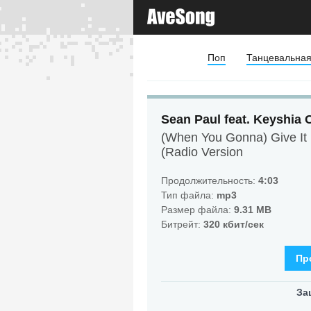
Поп
Танцевальна
Sean Paul feat. Keyshia 
(When You Gonna) Give It 
(Radio Version
Продолжительность:
4:03
Тип файла:
mp3
Размер файла:
9.31 MB
Битрейт:
320 кбит/сек
Пр