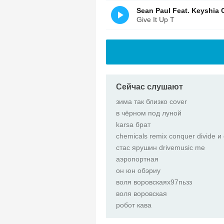
Sean Paul Feat. Keyshia 
Give It Up T
Сейчас слушают
зима так близко cover
в чёрном под луной
karsa брат
chemicals remix conquer divide и 
стас ярушин drivemusic me
аэропортная
он юн обэриу
воля воровскаях97пьзз
воля воровская
робот кава