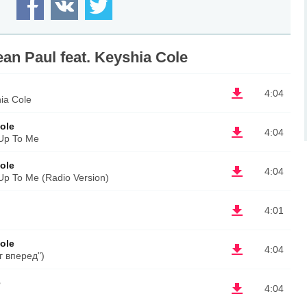
n Paul feat. Keyshia Cole
4:04
hia Cole
ole
4:04
 Up To Me
ole
4:04
Up To Me (Radio Version)
4:01
ole
4:04
г вперед")
e
4:04