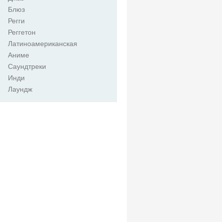
Блюз
Регги
Реггетон
Латиноамериканская
Аниме
Саундтреки
Инди
Лаундж