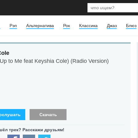
я
Рэп
Альтернатива
Рок
Классика
Джаз
Блюз
Cole
Up to Me feat Keyshia Cole) (Radio Version)
ослушать
Скачать