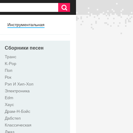
Инструментальная
Сборники песен
Транс
K-Pop
Поп
Рок
Рэп И Хип-Хоп
Электроника
Edm
Хаус
Драм-Н-Бэйс
Дабстеп
Классическая
Джаз